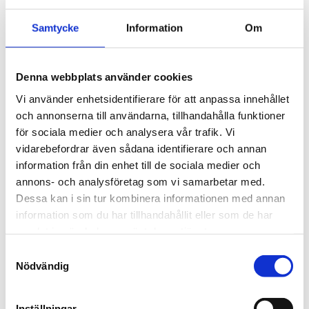
Beschreibung
Samtycke
Information
Om
A solution designed for wheelchair users that
provides low elevation lifts
Denna webbplats använder cookies
in home environments, both indoors and
Vi använder enhetsidentifierare för att anpassa innehållet
outdoors.
och annonserna till användarna, tillhandahålla funktioner
för sociala medier och analysera vår trafik. Vi
LowLift is a fully automatic and practical
vidarebefordrar även sådana identifierare och annan
wheelchair lift for level differences up to 500
information från din enhet till de sociala medier och
mm, designed
annons- och analysföretag som vi samarbetar med.
for both indoor and outdoor use. It is
Dessa kan i sin tur kombinera informationen med annan
specifically engineered to transport
information som du har tillhandahållit eller som de har
wheelchair passengers easily and safely. The
samlat in när du har använt deras tjänster.
boarding ramp also serves as a safety barrier
Samtyckesval
during the entire journey, ensuring a
Nödvändig
secure experience.
Inställningar