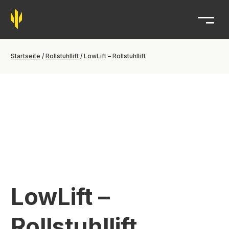
Trident
Startseite
/
Rollstuhllift
/ LowLift – Rollstuhllift
LowLift –
Rollstuhllift