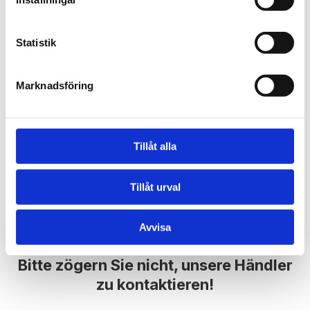
The passenger has full control during the ride
thanks to the handheld control located inside
the lift,
Statistik
providing both comfort and safety.
Additionally, the lift is easy to operate, with
Marknadsföring
simple push buttons that allow for smooth
maneuvering, making it accessible and user-
friendly for everyone. LowLift is a reliable
Tillåt alla
and convenient solution for enhancing
accessibility in various environments.
Tillåt urval
Avvisa
Bitte zögern Sie nicht, unsere Händler
zu kontaktieren!