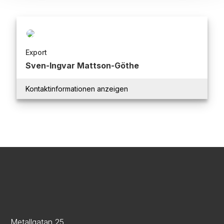
Export
Sven-Ingvar Mattson-Göthe
Kontaktinformationen anzeigen
Trident Industri AB, Metallgatan 25, 262 72 Ängelholm
Metallgatan 25,