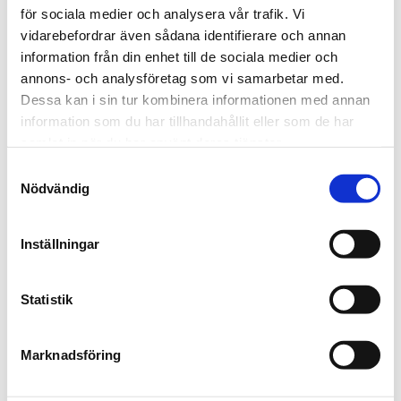
för sociala medier och analysera vår trafik. Vi
uppmuntras att bidra med idéer för produktutveckling
vidarebefordrar även sådana identifierare och annan
och processförbättring. Genom kontinuerlig
information från din enhet till de sociala medier och
förbättring strävar vi efter att öka kvaliteten och
annons- och analysföretag som vi samarbetar med.
effektiviteten i hela vår verksamhet.
Dessa kan i sin tur kombinera informationen med annan
information som du har tillhandahållit eller som de har
Utbildning och
samlat in när du har använt deras tjänster.
kompetensutveckling
Samtyckesval
Nödvändig
Vi investerar i vår personal genom utbildning och
kompetensutveckling, vilket säkerställer att alla
medarbetare har den kunskap och de färdigheter
Inställningar
som krävs för att upprätthålla vår kvalitetsstandard.
Statistik
Transparens och ansvar
Vi arbetar för att upprätthålla öppenhet i våra
Marknadsföring
processer och beslut. Vi tar ansvar för våra
handlingar och avser att bygga förtroende bland våra