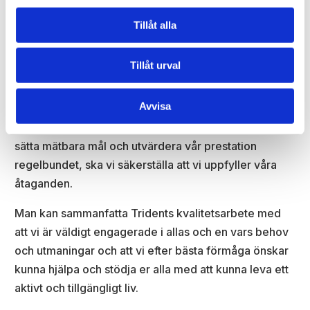
kunder, leverantörer, samarbetspartner och samhället
Tillåt alla
i stort.
Mål
Tillåt urval
Vi åtar oss att ständigt förbättra vår kvalitetspolicy
Avvisa
och våra processer för att säkerställa att vi levererar
produkter och tjänster av högsta kvalitet. Genom att
sätta mätbara mål och utvärdera vår prestation
regelbundet, ska vi säkerställa att vi uppfyller våra
åtaganden.
Man kan sammanfatta Tridents kvalitetsarbete med
att vi är väldigt engagerade i allas och en vars behov
och utmaningar och att vi efter bästa förmåga önskar
kunna hjälpa och stödja er alla med att kunna leva ett
aktivt och tillgängligt liv.