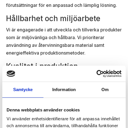
förutsättningar för en anpassad och lämplig lösning.
Hållbarhet och miljöarbete
Vi är engagerade i att utveckla och tillverka produkter
som är miljövänliga och hållbara. Vi prioriterar
användning av återvinningsbara material samt
energieffektiva produktionsmetoder.
Kvalitet i produktion
Vi tillämpar strikta kvalitetskontroller genom hela vår
produktionsprocess där vårt mål är att minimera
Samtycke
Information
Om
defekter och säkerställa att alla produkter uppfyller
lagstadgade krav och branschstandarder.
Denna webbplats använder cookies
Innovation och förbättring
Vi använder enhetsidentifierare för att anpassa innehållet
Vi främjar en kultur av innovation där medarbetare
och annonserna till användarna, tillhandahålla funktioner