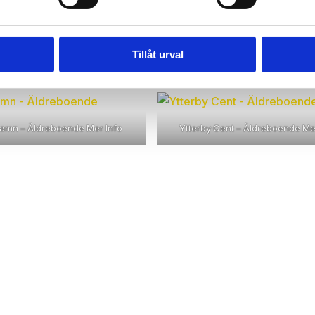
Tillåt urval
hamn – Äldreboende
Mer Info
Ytterby Cent – Äldreboende
Me