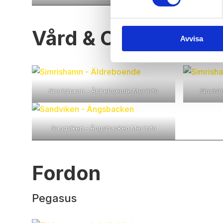
Vård & Omsorg
Avvisa
Simrishamn – Äldreboende
Mer Info
Simris
Sandviken – Ängsbacken
Mer Info
Fordon
Pegasus