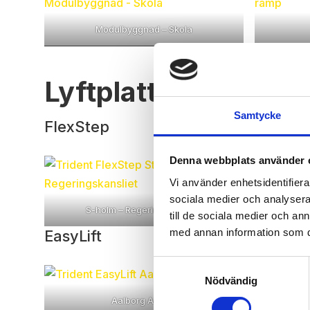
Modulbyggnad – Skola
Lyftplattformar
Samtycke
FlexStep
Denna webbplats använder 
Vi använder enhetsidentifierar
sociala medier och analysera 
S-holm – Regeringskansliet
till de sociala medier och a
med annan information som du 
EasyLift
Samtyckesval
Nödvändig
Aalborg Airport