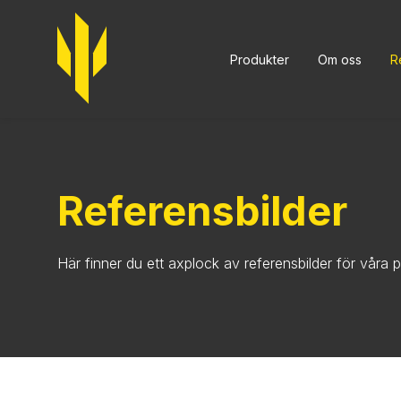
Trident
Produkter
Om oss
R
Referens
Referensbilder
Här finner du ett axplock av referensbilder för våra p