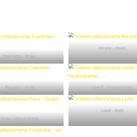
Kiruna – Kiosk
Frankrike – Skola
Österlen – Butik
Luleå – Festivalramp
Lund – Butik
Paris – Grand Palais