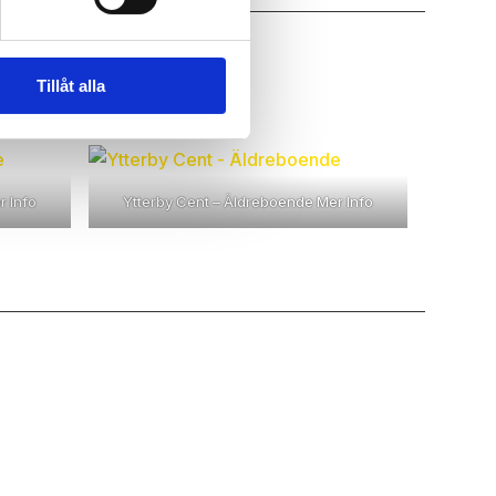
Tillåt alla
r Info
Ytterby Cent – Äldreboende
Mer Info