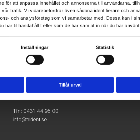
e för att anpassa innehållet och annonserna till användarna, tillh
vår trafik. Vi vidarebefordrar även sådana identifierare och anna
nnons- och analysföretag som vi samarbetar med. Dessa kan i sin
har tillhandahållit eller som de har samlat in när du har använt 
holm
Inställningar
Statistik
Metallgatan 25,
Tillåt urval
262 72 Ängelholm
Sverige
Tfn: 0431-44 95 00
info@trident.se