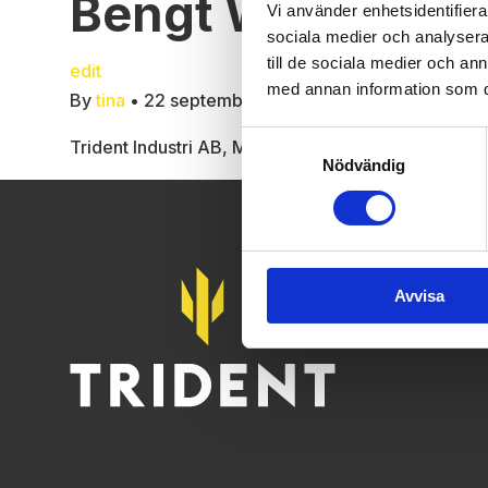
Bengt Wikberg
Vi använder enhetsidentifierar
sociala medier och analysera 
till de sociala medier och a
edit
med annan information som du 
By
tina
•
22 september, 2020
Samtyckesval
Trident Industri AB, Metallgatan 25, 262 72 Ängel
Nödvändig
Avvisa