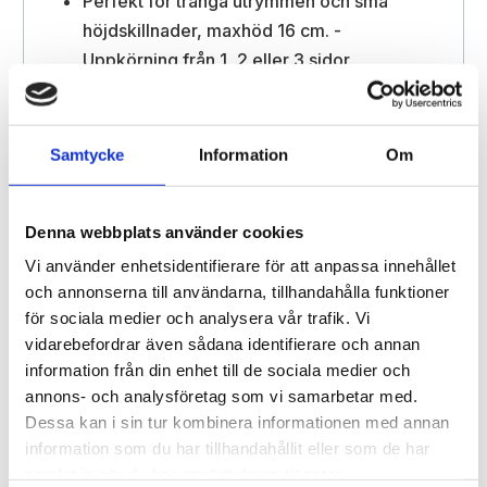
Perfekt för trånga utrymmen och små
höjdskillnader, maxhöd 16 cm. -
Uppkörning från 1, 2 eller 3 sidor.
Kan användas som trapp-plan eller
vändplan.
Samtycke
Information
Om
Moduler som byggs ihop.
Halksäkert
Snabbmonterat
Denna webbplats använder cookies
Avåkningskydd kan monteras.
Vi använder enhetsidentifierare för att anpassa innehållet
Trappanslutning kan monteras.
och annonserna till användarna, tillhandahålla funktioner
för sociala medier och analysera vår trafik. Vi
vidarebefordrar även sådana identifierare och annan
information från din enhet till de sociala medier och
annons- och analysföretag som vi samarbetar med.
Dessa kan i sin tur kombinera informationen med annan
Kontakta gärna våra kunniga säljare!
information som du har tillhandahållit eller som de har
samlat in när du har använt deras tjänster.