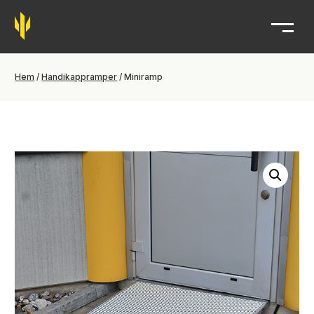
Trident
Hem
/
Handikappramper
/ Miniramp