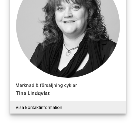
Marknad & försäljning cyklar
Tina Lindqvist
Visa kontaktinformation
Trident Industri AB, Metallgatan 25, 262 72 Ängelholm