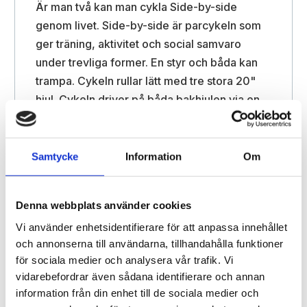
Är man två kan man cykla Side-by-side
genom livet. Side-by-side är parcykeln som
ger träning, aktivitet och social samvaro
under trevliga former. En styr och båda kan
trampa. Cykeln rullar lätt med tre stora 20"
hjul. Cykeln driver på båda bakhjulen via en
differential, som ger en säker körning på alla
underlag. Side-by-side har låg tyngdpunkt,
vilket medför god stabilitet och balans.
Samtycke
Information
Om
Side-by-side har sju växlar som standard och
kan även levereras med elhjälpmotor.
Denna webbplats använder cookies
Föraren sitter till vänster och sköter bromsar,
Vi använder enhetsidentifierare för att anpassa innehållet
växling och styrning.
och annonserna till användarna, tillhandahålla funktioner
för sociala medier och analysera vår trafik. Vi
Insteget är lågt och det finns ingen kedja att
vidarebefordrar även sådana identifierare och annan
kliva över. Kedjan sitter helt inkapslad mellan
information från din enhet till de sociala medier och
förarens och