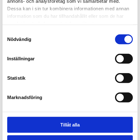
annons- och analysföretag som vi samarbetar med.
passagerarens ben. Detta gör att förarens
Dessa kan i sin tur kombinera informationen med annan
information som du har tillhandahållit eller som de har
och passagerarens ben inte kan slå ihop.
samlat in när du har använt deras tjänster.
Sitsarna kan justeras framåt och bakåt.
Samtyckesval
Passagerarens styre går att skjuta fram och
Nödvändig
tillbaka som standard. För korta passagerare
kan specialutföranden beställas.
Inställningar
En av cykelns viktigaste funktioner är att
pedalrörelserna kan kopplas samman.
Statistik
Föraren kan genom sin egen pedaltrampning
lära passageraren att trampa. Det är valfritt
Marknadsföring
om en eller två skall trampa. Passagerarens
pedaler kan enkelt frikopplas. Om
passageraren inte har möjlighet att hålla
Tillåt alla
fötterna på pedaler finns som extra utrustning
fotplattor och fotbrygga.