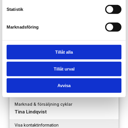
fungerar endast tillsammans vid trampning.
Statistik
Motorn ger hjälp upp till en hastighet av 14
km/h. Batterikapaciteten tillåter en räckvidd,
på plan väg, på ca 20-40 km.
Marknadsföring
Tillåt alla
Kontakta gärna våra kunniga säljare!
Tillåt urval
Avvisa
Marknad & försäljning cyklar
Tina Lindqvist
Visa kontaktinformation