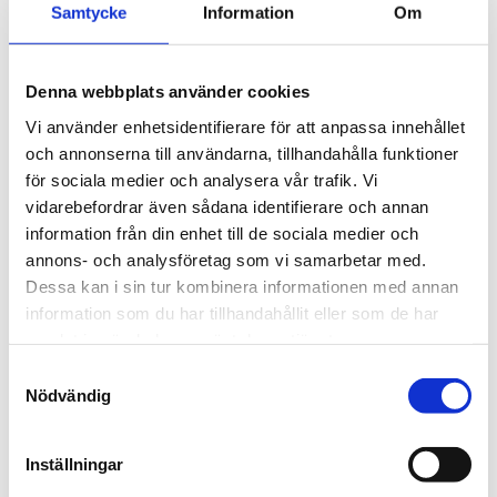
Samtycke
Information
Om
Med Disco blir du mobilt oberoende och får
friheten att transportera dig vart du vill när du
vill.
Denna webbplats använder cookies
Vi använder enhetsidentifierare för att anpassa innehållet
Cykeln är särskilt känd för dess komfort,
och annonserna till användarna, tillhandahålla funktioner
hållbarhet och enormt bra köregenskaper.
för sociala medier och analysera vår trafik. Vi
Den är lätt att stiga på och av och är säker
vidarebefordrar även sådana identifierare och annan
och stabil att köra. Det bekväma sätet kan
information från din enhet till de sociala medier och
enkelt justeras fram och tillbaka. Disco har en
annons- och analysföretag som vi samarbetar med.
extremt stark och hållbar konstruktion.
Dessa kan i sin tur kombinera informationen med annan
Ramen är lackerad med miljövänligt
information som du har tillhandahållit eller som de har
pulverlack i kulör blåmetallic.
samlat in när du har använt deras tjänster.
Samtyckesval
Disco har sju växlar som standard och kan
Nödvändig
även levereras med elhjälpmotor. Motorn
hjälper till vid tunga starter och backar med
Inställningar
valbar assistans i tre nivåer. Assistansen