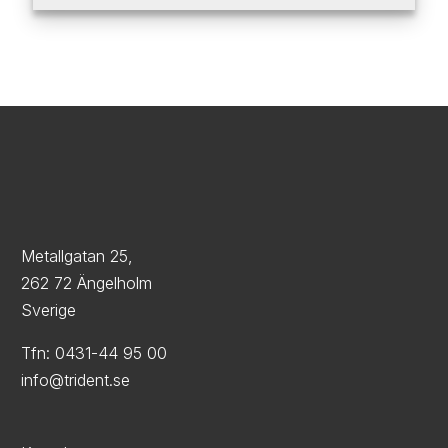
Trident Industri AB, Metallgatan 25, 262 72 Ängelholm
Metallgatan 25,
262 72 Ängelholm
Sverige
Tfn: 0431-44 95 00
info@trident.se