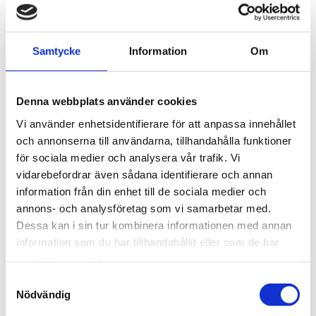
stålkonstruktioner för entrésystem, ramper och
trappor för utomhusmiljö. Vi är certifierade
enligt EN 1090 och ISO 3834, och arbetar med både
Samtycke
Information
Om
standardiserade och kundanpassade
lösningar.
Denna webbplats använder cookies
Nu söker vi en skicklig handsvetsare som även, när
Vi använder enhetsidentifierare för att anpassa innehållet
det behövs, kan ta rollen som
och annonserna till användarna, tillhandahålla funktioner
svetsrobotoperatör.
för sociala medier och analysera vår trafik. Vi
vidarebefordrar även sådana identifierare och annan
information från din enhet till de sociala medier och
Dina arbetsuppgifter
annons- och analysföretag som vi samarbetar med.
– Handsvetsning (MIG/MAG) av stålkonstruktioner
Dessa kan i sin tur kombinera informationen med annan
enligt ritning/tillverkningsorder
information som du har tillhandahållit eller som de har
– Rigga och köra våra svetsrobotar, programmering
samlat in när du har använt deras tjänster.
och övervakning
Samtyckesval
– Kvalitetssäkra enligt våra certifikat
Nödvändig
– Truckkörning och travershantering