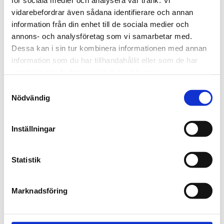
för sociala medier och analysera vår trafik. Vi
maj 2023
vidarebefordrar även sådana identifierare och annan
april 2022
information från din enhet till de sociala medier och
annons- och analysföretag som vi samarbetar med.
december 2020
Dessa kan i sin tur kombinera informationen med annan
november 2020
information som du har tillhandahållit eller som de har
samlat in när du har använt deras tjänster.
mars 2020
Samtyckesval
januari 2020
Nödvändig
Inställningar
Archive: jun 2026
Statistik
Svetsjobbet som berör Jonathan Nyberg på
Marknadsföring
djupet
2026-06-03
Jonathan Nyberg är passionerat intresserad av